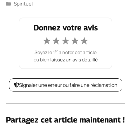
Catégories
Spirituel
Donnez votre avis
★
★
★
★
★
er
Soyez le 1
à noter cet article
ou bien
laissez un avis détaillé
Signaler une erreur ou faire une réclamation
Partagez cet article maintenant !