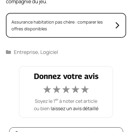
compagnie du jeu.
Assurance habitation pas chère : comparer les
offres disponibles
Catégories
Entreprise
,
Logiciel
Donnez votre avis
★
★
★
★
★
er
Soyez le 1
à noter cet article
ou bien
laissez un avis détaillé