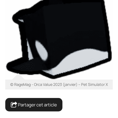
© RageMag - Orca Value 2023 (janvier) – Pet Simulator X
Partager cet article