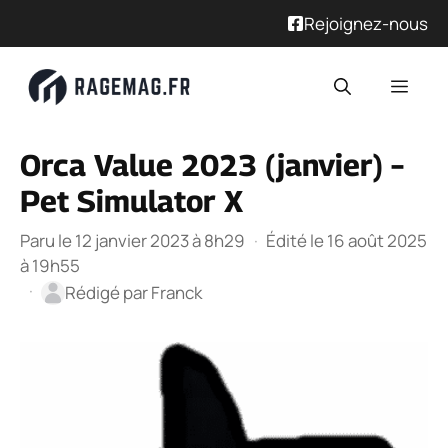
Rejoignez-nous
Aller
Men
au
contenu
Orca Value 2023 (janvier) –
Pet Simulator X
Paru le 12 janvier 2023 à 8h29
·
Édité le 16 août 2025
à 19h55
·
Rédigé par
Franck