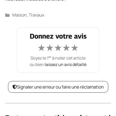
Catégories
Maison
,
Travaux
Donnez votre avis
★
★
★
★
★
er
Soyez le 1
à noter cet article
ou bien
laissez un avis détaillé
Signaler une erreur ou faire une réclamation