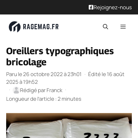
Rejoignez-nous
Aller
Men
au
contenu
Oreillers typographiques
bricolage
Paru le 26 octobre 2022 à 23h01
·
Édité le 16 août
2025 à 19h52
·
·
Rédigé par
Franck
Longueur de l’article : 2 minutes