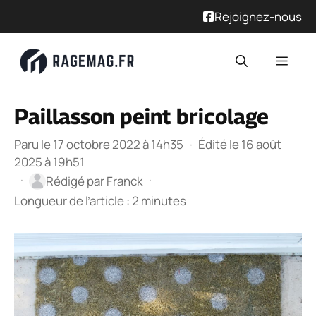
Rejoignez-nous
Aller
Men
au
contenu
Paillasson peint bricolage
Paru le 17 octobre 2022 à 14h35
·
Édité le 16 août
2025 à 19h51
·
·
Rédigé par
Franck
Longueur de l’article : 2 minutes