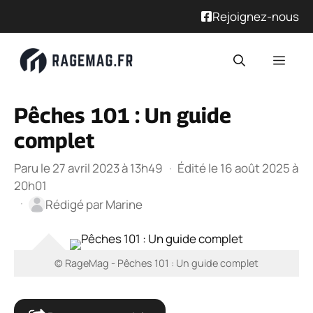
Rejoignez-nous
Aller
Men
au
contenu
Pêches 101 : Un guide
complet
Paru le 27 avril 2023 à 13h49
·
Édité le 16 août 2025 à
20h01
·
Rédigé par
Marine
© RageMag - Pêches 101 : Un guide complet