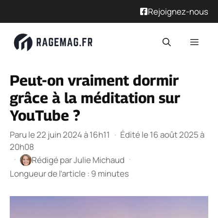
Rejoignez-nous
Aller
Men
au
contenu
Peut-on vraiment dormir
grâce à la méditation sur
YouTube ?
Paru le 22 juin 2024 à 16h11
·
Édité le 16 août 2025 à
20h08
·
·
Rédigé par
Julie Michaud
Longueur de l’article : 9 minutes