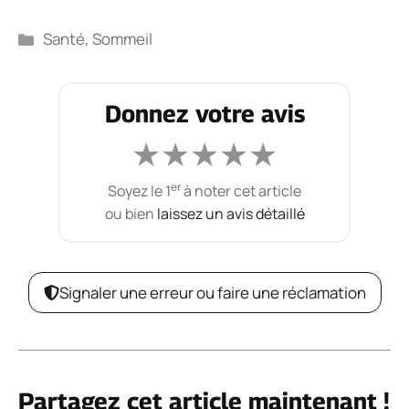
Catégories
Santé
,
Sommeil
Donnez votre avis
★
★
★
★
★
er
Soyez le 1
à noter cet article
ou bien
laissez un avis détaillé
Signaler une erreur ou faire une réclamation
Partagez cet article maintenant !