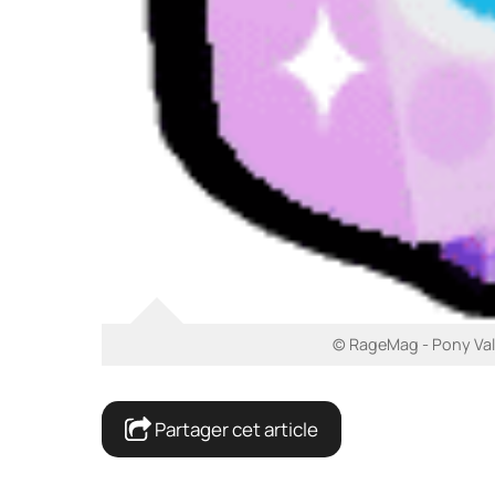
© RageMag - Pony Valu
Partager cet article