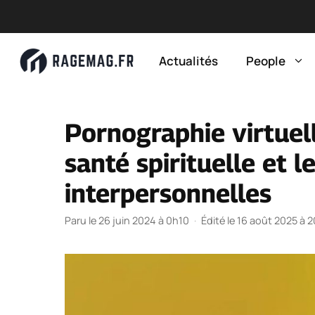
Aller
au
Actualités
People
contenu
Pornographie virtuell
santé spirituelle et l
interpersonnelles
Paru le 26 juin 2024 à 0h10
·
Édité le 16 août 2025 à 