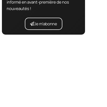
informé en avant-première de nos
nouveautés !
Je m'abonne