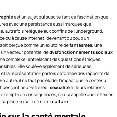
raphie
est un sujet qui suscite tant de fascination que
ltures avec une persistance aussi marquée que
te, autrefois reléguée aux confins de l’underground,
âce ou à cause Internet, devenant du coup un
 soit perçue comme un exutoire de
fantasmes
, une
 un vecteur potentiel de
dysfonctionnements sociaux
,
ine complexe, entrelaçant des questions éthiques,
nsibles. Elle soulève également de sérieuses
t
et la représentation parfois déformée des rapports de
En outre, il ne faut pas éluder l’impact que le contenu
nfluençant peut-être leur
sexualité
et leurs relations
 exempte de conséquences, ce qui appelle une réflexion
t sa place au sein de notre
culture
.
ie sur la santé mentale