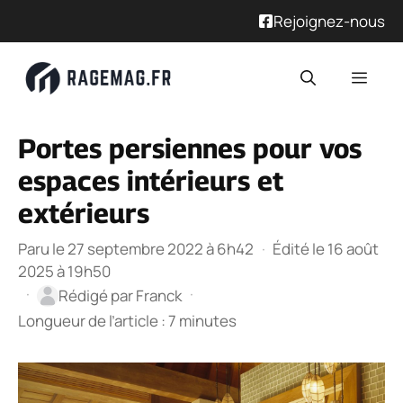
Rejoignez-nous
Aller
Men
au
contenu
Portes persiennes pour vos
espaces intérieurs et
extérieurs
Paru le 27 septembre 2022 à 6h42
·
Édité le 16 août
2025 à 19h50
·
·
Rédigé par
Franck
Longueur de l’article : 7 minutes