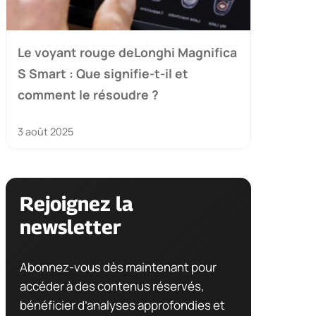
Le voyant rouge deLonghi Magnifica
S Smart : Que signifie-t-il et
comment le résoudre ?
3 août 2025
Rejoignez la
newsletter
Abonnez-vous dès maintenant pour
accéder à des contenus réservés,
bénéficier d’analyses approfondies et