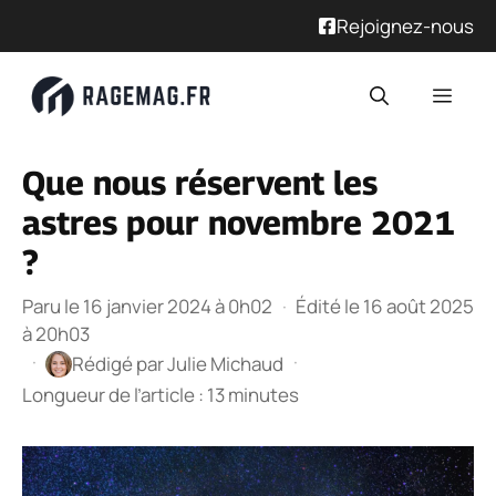
Rejoignez-nous
Aller
Men
au
contenu
Que nous réservent les
astres pour novembre 2021
?
Paru le 16 janvier 2024 à 0h02
·
Édité le 16 août 2025
à 20h03
·
·
Rédigé par
Julie Michaud
Longueur de l’article : 13 minutes