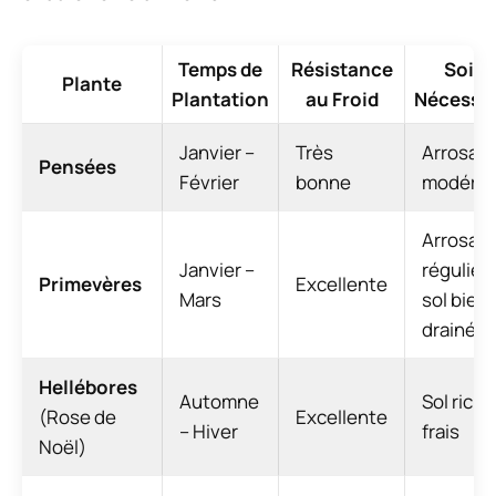
Temps de
Résistance
Soins
Plante
Plantation
au Froid
Nécessai
Janvier –
Très
Arrosag
Pensées
Février
bonne
modéré
Arrosag
Janvier –
régulier,
Primevères
Excellente
Mars
sol bien
drainé
Hellébores
Automne
Sol riche
(Rose de
Excellente
– Hiver
frais
Noël)