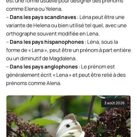
est une forme usuelle pour désigner des prénoms
comme Elena ou Yelena.
–
Dans les pays scandinaves
: Léna peut être une
variante de Helena ou bien utilisé tel quel, avec une
orthographe souvent modifiée en Lena.
–
Dans les pays hispanophones
: Léna, sous la
forme de « Lena », peut être un prénom à part entière
ou un diminutif de Magdalena.
–
Dans les pays anglophones
: Le prénom est
généralement écrit « Lena » et peut être relié à des
prénoms comme Alena.
3 août 2026