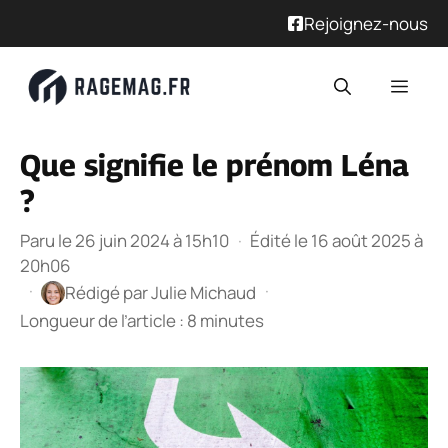
Rejoignez-nous
Aller
Men
au
contenu
Que signifie le prénom Léna
?
Paru le 26 juin 2024 à 15h10
·
Édité le 16 août 2025 à
20h06
·
·
Rédigé par
Julie Michaud
Longueur de l’article : 8 minutes