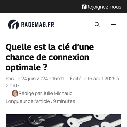
Rejoignez-nous
Aller
Men
au
contenu
Quelle est la clé d’une
chance de connexion
optimale ?
Paru le 24 juin 2024 à 16h11
·
Édité le 16 août 2025 à
20h07
·
·
Rédigé par
Julie Michaud
Longueur de l’article : 9 minutes