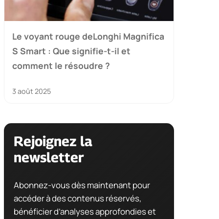
Le voyant rouge deLonghi Magnifica
S Smart : Que signifie-t-il et
comment le résoudre ?
3 août 2025
Rejoignez la
newsletter
Abonnez-vous dès maintenant pour
accéder à des contenus réservés,
bénéficier d’analyses approfondies et