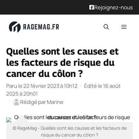
Rejoignez-nous
Aller
Men
au
contenu
Quelles sont les causes et
les facteurs de risque du
cancer du côlon ?
Paru le 22 février 2023 à 10h12
·
Édité le 16 août
2025 à 20h01
·
Rédigé par
Marine
© RageMag - Quelles sont les causes et les facteurs de
risque du cancer du côlon ?