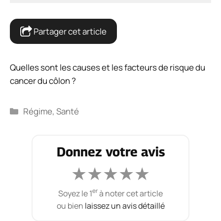
Partager cet article
Quelles sont les causes et les facteurs de risque du
cancer du côlon ?
Catégories
Régime
,
Santé
Donnez votre avis
★
★
★
★
★
er
Soyez le 1
à noter cet article
ou bien
laissez un avis détaillé