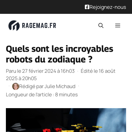
Rejoignez-nous
Aller
Men
au
contenu
Quels sont les incroyables
robots du zodiaque ?
Paru le 27 février 2024 à 16h03
·
Édité le 16 août
2025 à 20h05
·
·
Rédigé par
Julie Michaud
Longueur de l’article : 8 minutes