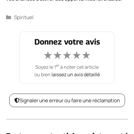
Catégories
Spirituel
Donnez votre avis
★
★
★
★
★
er
Soyez le 1
à noter cet article
ou bien
laissez un avis détaillé
Signaler une erreur ou faire une réclamation