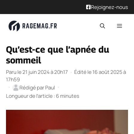
Rejoignez-nous
Aller
Men
au
contenu
Qu’est-ce que l’apnée du
sommeil
Paru le 21 juin 2024 à 20h17
·
Édité le 16 août 2025 à
17h59
·
·
Rédigé par
Paul
Longueur de l’article : 6 minutes