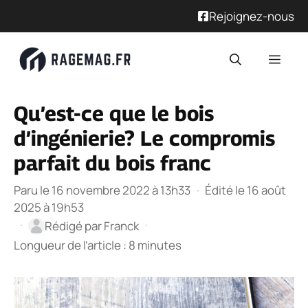
Rejoignez-nous
Aller
Men
au
contenu
Qu’est-ce que le bois
d’ingénierie? Le compromis
parfait du bois franc
Paru le 16 novembre 2022 à 13h33
·
Édité le 16 août
2025 à 19h53
·
·
Rédigé par
Franck
Longueur de l’article : 8 minutes