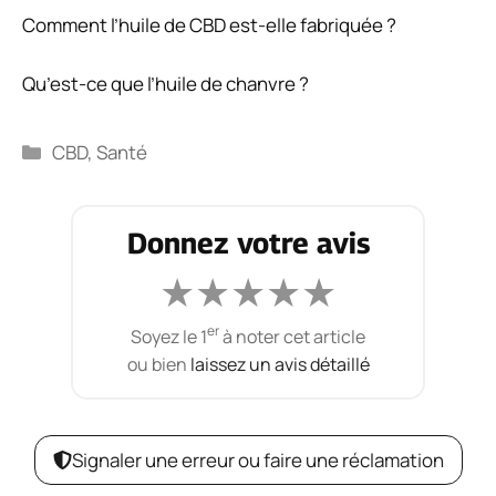
Comment l’huile de CBD est-elle fabriquée ?
Qu’est-ce que l’huile de chanvre ?
Catégories
CBD
,
Santé
Donnez votre avis
★
★
★
★
★
er
Soyez le 1
à noter cet article
ou bien
laissez un avis détaillé
Signaler une erreur ou faire une réclamation