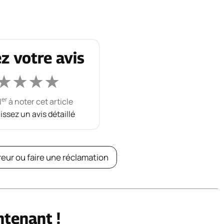
z votre avis
★
★
★
★
er
1
à noter cet article
aissez un avis détaillé
reur ou faire une réclamation
ntenant !