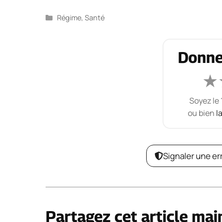
Catégories
Régime
,
Santé
Donne
★
Soyez le 
ou bien
l
Signaler une er
Partagez cet article mai