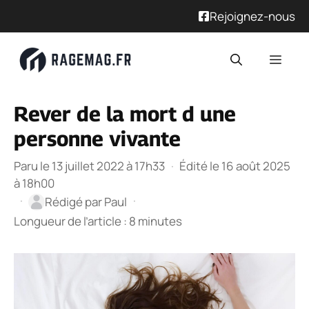
Rejoignez-nous
Aller
Men
au
contenu
Rever de la mort d une
personne vivante
Paru le 13 juillet 2022 à 17h33
·
Édité le 16 août 2025
à 18h00
·
·
Rédigé par
Paul
Longueur de l’article : 8 minutes