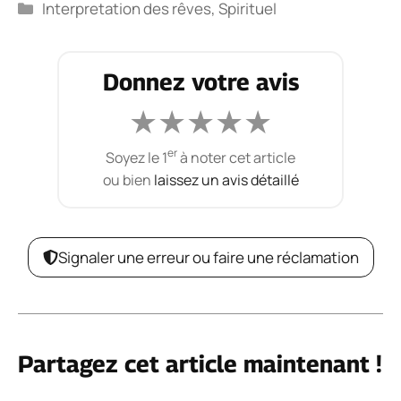
Catégories
Interpretation des rêves
,
Spirituel
Donnez votre avis
★
★
★
★
★
er
Soyez le 1
à noter cet article
ou bien
laissez un avis détaillé
Signaler une erreur ou faire une réclamation
Partagez cet article maintenant !