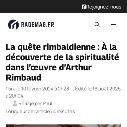
Rejoignez-nous
Aller
Men
au
contenu
La quête rimbaldienne : À la
découverte de la spiritualité
dans l’œuvre d’Arthur
Rimbaud
Paru le 10 février 2024 à 2h28
·
Édité le 16 août 2025
à 20h04
·
·
Rédigé par
Paul
Longueur de l’article : 4 minutes