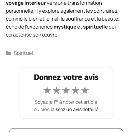
voyage intérieur
vers une transformation
personnelle. Il y explore également les contraires,
comme le bien et le mal, la souffrance et la beauté,
écho de l’expérience
mystique
et
spirituelle
qui
caractérise son œuvre.
Catégories
Spirituel
Donnez votre avis
★
★
★
★
★
er
Soyez le 1
à noter cet article
ou bien
laissez un avis détaillé