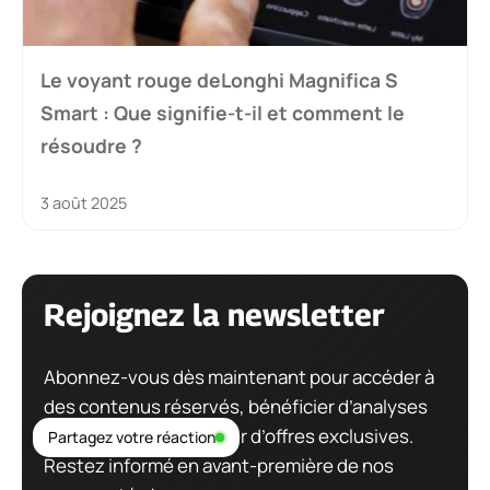
Le voyant rouge deLonghi Magnifica S
Smart : Que signifie-t-il et comment le
résoudre ?
3 août 2025
Rejoignez la newsletter
Abonnez-vous dès maintenant pour accéder à
des contenus réservés, bénéficier d’analyses
approfondies et profiter d’offres exclusives.
Partagez votre réaction
Restez informé en avant-première de nos