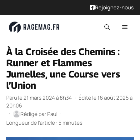
Rejoignez-nous
Aller
Men
au
contenu
À la Croisée des Chemins :
Runner et Flammes
Jumelles, une Course vers
l’Union
Paru le 21 mars 2024 à 8h34
·
Édité le 16 août 2025 à
20h06
·
·
Rédigé par
Paul
Longueur de l’article : 5 minutes