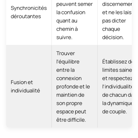
peuvent semer
discernement
Synchronicités
la confusion
et ne les laisse
déroutantes
quant au
pas dicter
chemin à
chaque
suivre.
décision.
Trouver
l’équilibre
Établissez des
entre la
limites saines
connexion
et respectez
Fusion et
profonde et le
l’individualité
individualité
maintien de
de chacun dan
son propre
la dynamique
espace peut
de couple.
être difficile.