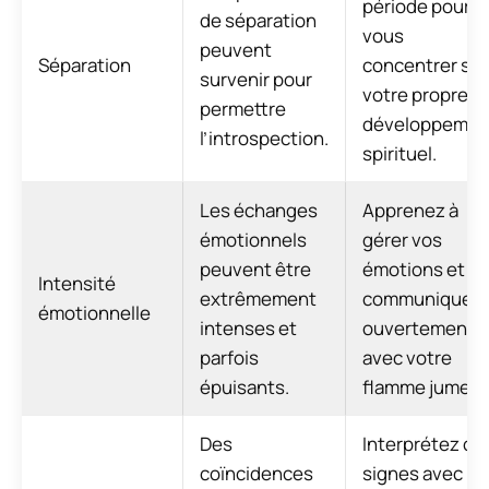
période pour
de séparation
vous
peuvent
Séparation
concentrer sur
survenir pour
votre propre
permettre
développemen
l’introspection.
spirituel.
Les échanges
Apprenez à
émotionnels
gérer vos
peuvent être
émotions et
Intensité
extrêmement
communiquez
émotionnelle
intenses et
ouvertement
parfois
avec votre
épuisants.
flamme jumelle
Des
Interprétez ce
coïncidences
signes avec