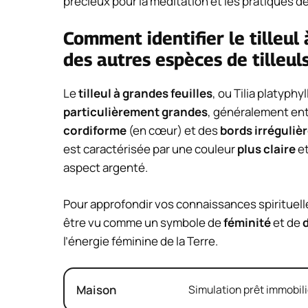
précieux pour la méditation et les pratiques de
Comment identifier le tilleul 
des autres espèces de tilleuls
Le
tilleul à grandes feuilles
, ou
Tilia platyphyl
particulièrement grandes
, généralement en
cordiforme
(en cœur) et des
bords irréguli
est caractérisée par une couleur
plus claire
et
aspect argenté.
Pour approfondir vos connaissances spirituelles 
être vu comme un symbole de
féminité
et de
l’énergie féminine de la Terre.
Maison
Simulation prêt immobili