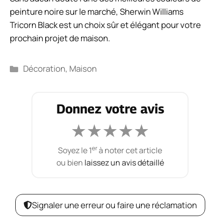
peinture noire sur le marché, Sherwin Williams
Tricorn Black est un choix sûr et élégant pour votre
prochain projet de maison.
Catégories
Décoration
,
Maison
Donnez votre avis
★
★
★
★
★
er
Soyez le 1
à noter cet article
ou bien
laissez un avis détaillé
Signaler une erreur ou faire une réclamation