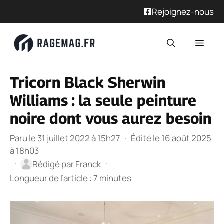
Rejoignez-nous
Aller
Men
au
contenu
Tricorn Black Sherwin
Williams : la seule peinture
noire dont vous aurez besoin
Paru le 31 juillet 2022 à 15h27
·
Édité le 16 août 2025
à 18h03
·
·
Rédigé par
Franck
Longueur de l’article : 7 minutes