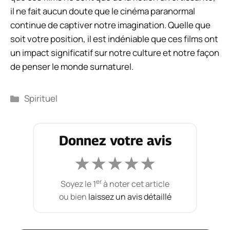
il ne fait aucun doute que le cinéma paranormal
continue de captiver notre imagination. Quelle que
soit votre position, il est indéniable que ces films ont
un impact significatif sur notre culture et notre façon
de penser le monde surnaturel.
Catégories
Spirituel
Donnez votre avis
★
★
★
★
★
er
Soyez le 1
à noter cet article
ou bien
laissez un avis détaillé