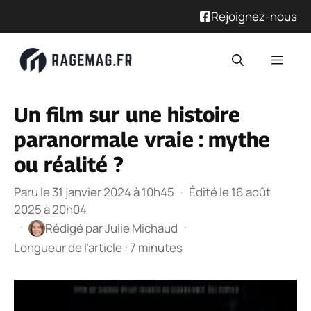
Rejoignez-nous
Aller
Men
au
contenu
Un film sur une histoire
paranormale vraie : mythe
ou réalité ?
Paru le 31 janvier 2024 à 10h45
·
Édité le 16 août
2025 à 20h04
·
·
Rédigé par
Julie Michaud
Longueur de l’article : 7 minutes