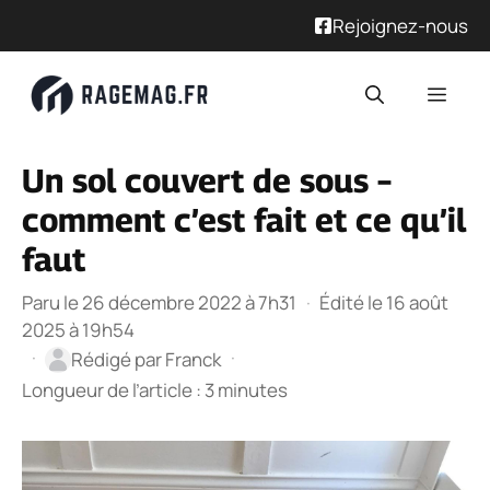
Rejoignez-nous
Aller
Men
au
contenu
Un sol couvert de sous –
comment c’est fait et ce qu’il
faut
Paru le 26 décembre 2022 à 7h31
·
Édité le 16 août
2025 à 19h54
·
·
Rédigé par
Franck
Longueur de l’article : 3 minutes