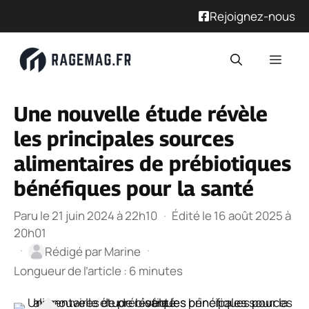
Rejoignez-nous
Aller
Men
au
contenu
Une nouvelle étude révèle
les principales sources
alimentaires de prébiotiques
bénéfiques pour la santé
Paru le 21 juin 2024 à 22h10
·
Édité le 16 août 2025 à
20h01
·
·
Rédigé par
Marine
Longueur de l’article : 6 minutes