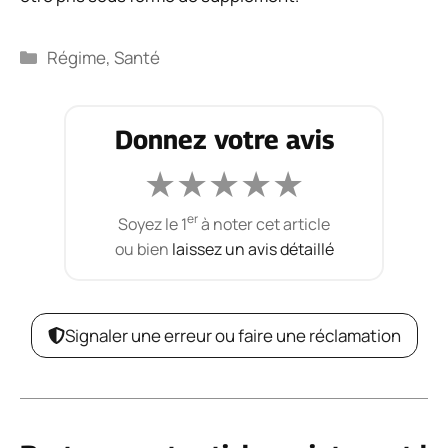
Catégories
Régime
,
Santé
Donnez votre avis
★
★
★
★
★
er
Soyez le 1
à noter cet article
ou bien
laissez un avis détaillé
Signaler une erreur ou faire une réclamation