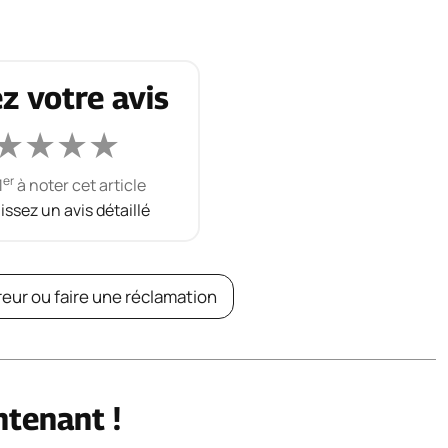
z votre avis
★
★
★
★
er
1
à noter cet article
aissez un avis détaillé
reur ou faire une réclamation
ntenant !