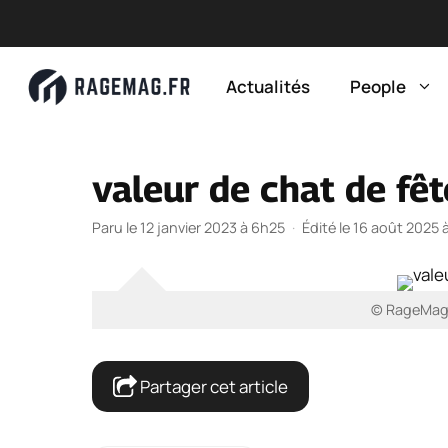
Aller
au
Actualités
People
contenu
valeur de chat de fêt
Paru le 12 janvier 2023 à 6h25
·
Édité le 16 août 2025 
© RageMag -
Partager cet article