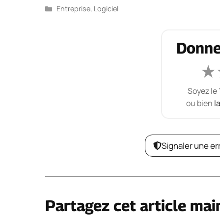
Catégories
Entreprise
,
Logiciel
Donne
★
Soyez le 
ou bien
l
Signaler une er
Partagez cet article mai