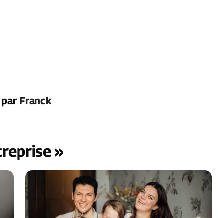
é par
Franck
treprise »