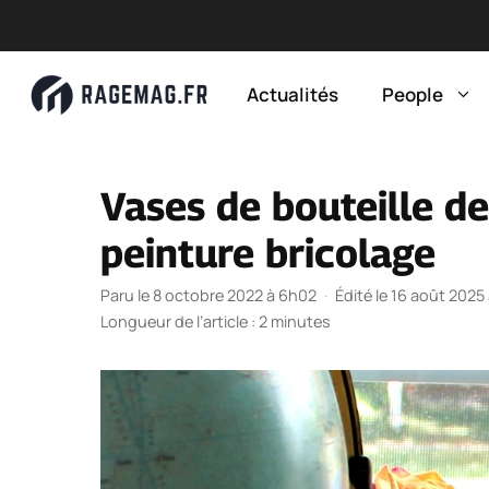
Aller
au
Actualités
People
contenu
Vases de bouteille de
peinture bricolage
Paru le 8 octobre 2022 à 6h02
·
Édité le 16 août 2025
Longueur de l’article : 2 minutes