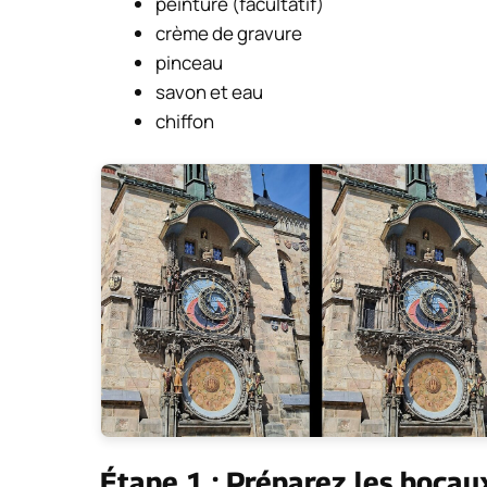
peinture (facultatif)
crème de gravure
pinceau
savon et eau
chiffon
Étape 1 : Préparez les bocau