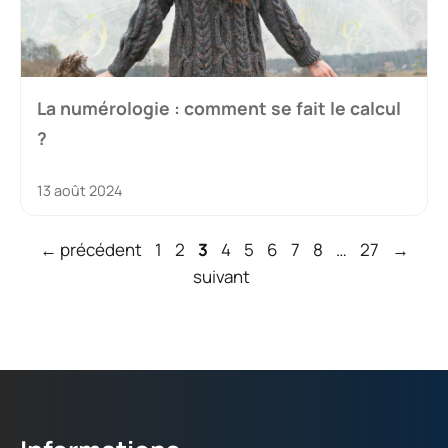
La numérologie : comment se fait le calcul
?
13 août 2024
Page
Page
Page
Page
Page
Page
Page
Page
Page
←
précédent
1
2
3
4
5
6
7
8
…
27
→
suivant