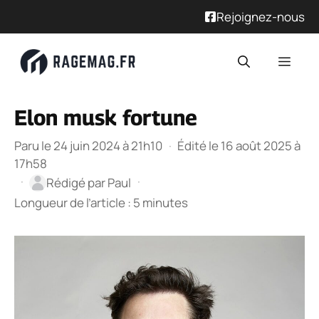
Rejoignez-nous
Aller
Men
au
contenu
Elon musk fortune
Paru le 24 juin 2024 à 21h10
·
Édité le 16 août 2025 à
17h58
·
·
Rédigé par
Paul
Longueur de l’article : 5 minutes