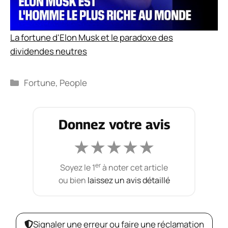
La fortune d'Elon Musk et le paradoxe des
dividendes neutres
Catégories
Fortune
,
People
Donnez votre avis
★
★
★
★
★
er
Soyez le 1
à noter cet article
ou bien
laissez un avis détaillé
Signaler une erreur ou faire une réclamation