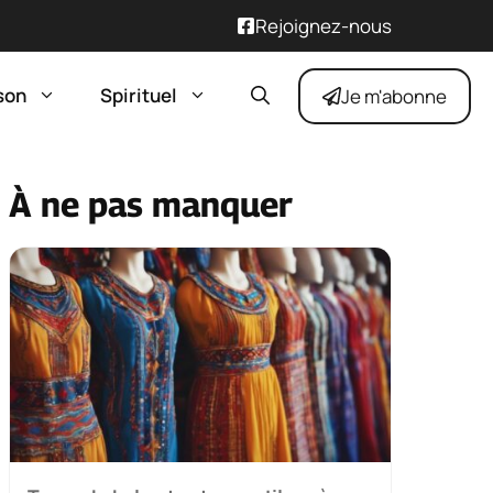
Rejoignez-nous
son
Spirituel
Je m'abonne
À ne pas manquer