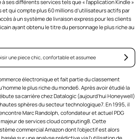
ses différents services tels que « l’application Kindle »
 et qui compte plus 60 millions d’utilisateurs actifs par
accès à un système de livraison express pour les clients
ain ayant obtenu le titre du personnage le plus riche au
isir une piece chic, confortable et assumee
commerce électronique et fait partie du classement
qu’homme le plus riche du monde6. Après avoir étudié la
débute sa carrière chez Datalogic (aujourd’hui Honeywell)
 hautes sphères du secteur technologique7. En 1995, il
s rencontre Marc Randolph, cofondateur et actuel PDG
 majeur de services cloud computing8. Cette
stème commercial Amazon dont l’objectif est alors
asée sur une analyse prédictive via l’utilisation de