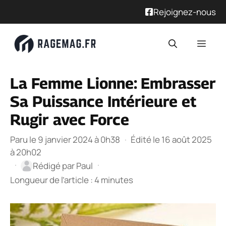
Rejoignez-nous
Aller
Men
au
contenu
La Femme Lionne: Embrasser
Sa Puissance Intérieure et
Rugir avec Force
Paru le 9 janvier 2024 à 0h38
·
Édité le 16 août 2025
à 20h02
·
·
Rédigé par
Paul
Longueur de l’article : 4 minutes