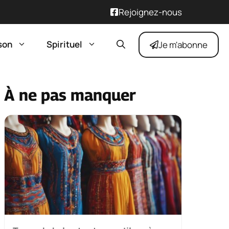
Rejoignez-nous
son
Spirituel
Je m'abonne
À ne pas manquer