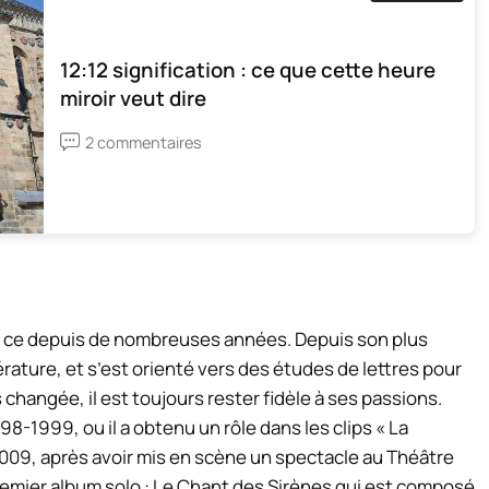
12:12 signification : ce que cette heure
miroir veut dire
2 commentaires
t ce depuis de nombreuses années. Depuis son plus
térature, et s’est orienté vers des études de lettres pour
 changée, il est toujours rester fidèle à ses passions.
-1999, ou il a obtenu un rôle dans les clips « La
009, après avoir mis en scène un spectacle au Théâtre
remier album solo : Le Chant des Sirènes qui est composé