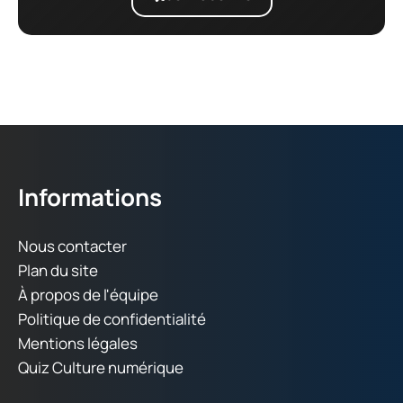
Informations
Nous contacter
Plan du site
À propos de l'équipe
Politique de confidentialité
Mentions légales
Quiz Culture numérique