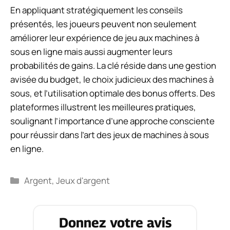
En appliquant stratégiquement les conseils
présentés, les joueurs peuvent non seulement
améliorer leur expérience de jeu aux machines à
sous en ligne mais aussi augmenter leurs
probabilités de gains. La clé réside dans une gestion
avisée du budget, le choix judicieux des machines à
sous, et l’utilisation optimale des bonus offerts. Des
plateformes illustrent les meilleures pratiques,
soulignant l’importance d’une approche consciente
pour réussir dans l’art des jeux de machines à sous
en ligne.
Catégories
Argent
,
Jeux d'argent
Donnez votre avis