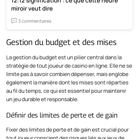
12:12 signification : ce que cette heure
miroir veut dire
3 commentaires
Gestion du budget et des mises
La gestion du budget est un pilier central dans la
stratégie de tout joueur de casino en ligne. Elle ne se
limite pas à savoir combien dépenser, mais englobe
également la manière dont les mises sont réparties
au fil du temps, ce qui est essentiel pour maintenir
un jeu durable et responsable.
Définir des limites de perte et de gain
Fixer des limites de perte et de gain est crucial pour
tout joueur conscient des risques liés aux jeux de