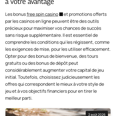
à votre avantage
Les bonus
free spin casino
et promotions offerts
par les casinos en ligne peuvent être des outils
précieux pour maximiser vos chances de succès
sans risque supplémentaire. Il est essentiel de
comprendre les conditions qui les régissent, comme
les exigences de mise, pour les utiliser efficacement.
Opter pour des bonus de bienvenue, des tours
gratuits ou des bonus de dépôt peut
considérablement augmenter votre capital de jeu
initial. Toutefois, choisissez judicieusement les
offres qui correspondent le mieux à votre style de
jeu et à vos objectifs financiers pour en tirer le
meilleur parti.
2 août 2026