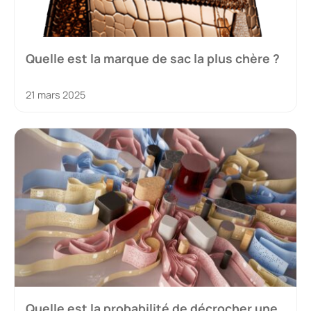
Quelle est la marque de sac la plus chère ?
21 mars 2025
Quelle est la probabilité de décrocher une