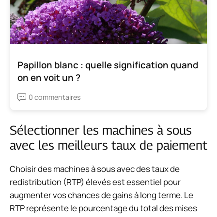
Papillon blanc : quelle signification quand
on en voit un ?
0 commentaires
Sélectionner les machines à sous
avec les meilleurs taux de paiement
Choisir des machines à sous avec des taux de
redistribution (RTP) élevés est essentiel pour
augmenter vos chances de gains à long terme. Le
RTP représente le pourcentage du total des mises