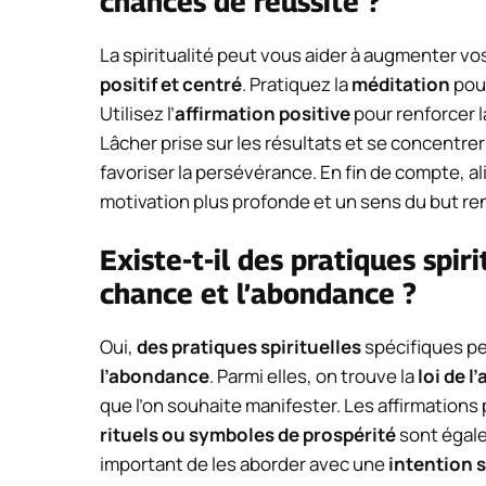
chances de réussite ?
La spiritualité peut vous aider à augmenter v
positif et centré
. Pratiquez la
méditation
pour
Utilisez l’
affirmation positive
pour renforcer l
Lâcher prise sur les résultats et se concentrer
favoriser la persévérance. En fin de compte, a
motivation plus profonde et un sens du but re
Existe-t-il des pratiques spiri
chance et l’abondance ?
Oui,
des pratiques spirituelles
spécifiques peu
l’abondance
. Parmi elles, on trouve la
loi de l
que l’on souhaite manifester. Les affirmations p
rituels ou symboles de prospérité
sont égale
important de les aborder avec une
intention 