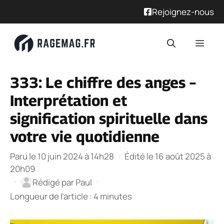
Rejoignez-nous
Aller
Men
au
contenu
333: Le chiffre des anges –
Interprétation et
signification spirituelle dans
votre vie quotidienne
Paru le 10 juin 2024 à 14h28
·
Édité le 16 août 2025 à
20h09
·
·
Rédigé par
Paul
Longueur de l’article : 4 minutes