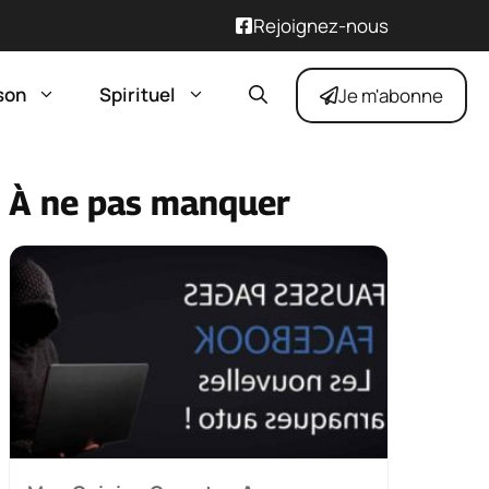
Rejoignez-nous
son
Spirituel
Je m'abonne
À ne pas manquer