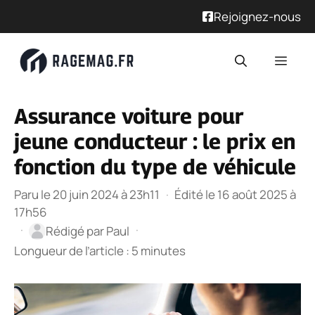
Rejoignez-nous
Aller
Men
au
contenu
Assurance voiture pour
jeune conducteur : le prix en
fonction du type de véhicule
Paru le 20 juin 2024 à 23h11
·
Édité le 16 août 2025 à
17h56
·
·
Rédigé par
Paul
Longueur de l’article : 5 minutes