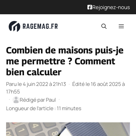
Rejoignez-nous
Aller
Men
au
contenu
Combien de maisons puis-je
me permettre ? Comment
bien calculer
Paru le 4 juin 2022 à 21h13
·
Édité le 16 août 2025 à
17h55
·
·
Rédigé par
Paul
Longueur de l’article : 11 minutes