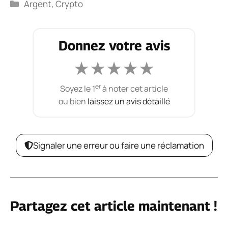
Catégories
Argent
,
Crypto
Donnez votre avis
★
★
★
★
★
er
Soyez le 1
à noter cet article
ou bien
laissez un avis détaillé
Signaler une erreur ou faire une réclamation
Partagez cet article maintenant !