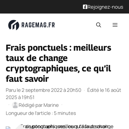
Rejoignez-nous
Aller
Men
au
contenu
Frais ponctuels : meilleurs
taux de change
cryptographiques, ce qu’il
faut savoir
Paru le 2 septembre 2022 à 20h50
·
Édité le 16 août
2025 à 19h51
·
·
Rédigé par
Marine
Longueur de l’article : 5 minutes