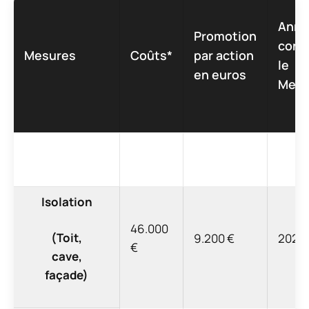
Anné
Promotion
cons
Mesures
Coûts*
par action
le
en euros
Mesu
Isolation
46.000
(Toit,
9.200 €
2020
€
cave,
façade)