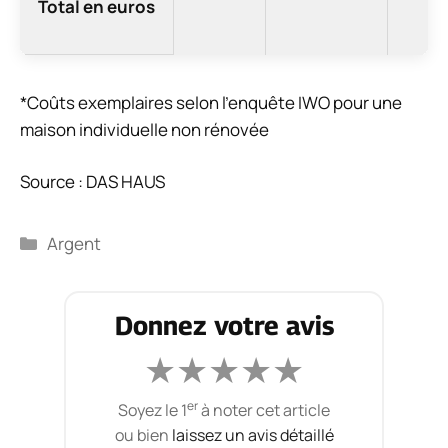
Total en euros
*Coûts exemplaires selon l’enquête IWO pour une
maison individuelle non rénovée
Source : DAS HAUS
Catégories
Argent
Donnez votre avis
★
★
★
★
★
er
Soyez le 1
à noter cet article
ou bien
laissez un avis détaillé