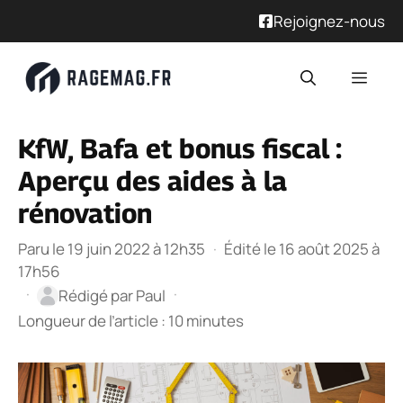
Rejoignez-nous
Aller
Men
au
contenu
KfW, Bafa et bonus fiscal :
Aperçu des aides à la
rénovation
Paru le 19 juin 2022 à 12h35
·
Édité le 16 août 2025 à
17h56
·
·
Rédigé par
Paul
Longueur de l’article : 10 minutes