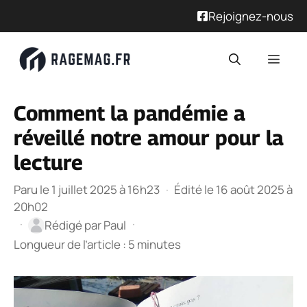
Rejoignez-nous
Aller
Men
au
contenu
Comment la pandémie a
réveillé notre amour pour la
lecture
Paru le 1 juillet 2025 à 16h23
·
Édité le 16 août 2025 à
20h02
·
·
Rédigé par
Paul
Longueur de l’article : 5 minutes