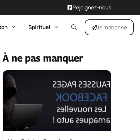
Rejoignez-nous
son
Spirituel
Je m'abonne
À ne pas manquer