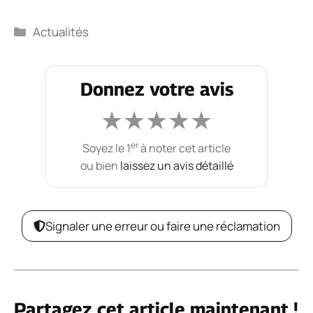
Catégories
Actualités
Donnez votre avis
★
★
★
★
★
er
Soyez le 1
à noter cet article
ou bien
laissez un avis détaillé
Signaler une erreur ou faire une réclamation
Partagez cet article maintenant !