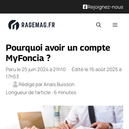
Rejoignez-nous
Aller
Men
au
contenu
Pourquoi avoir un compte
MyFoncia ?
Paru le 25 juin 2024 à 21h10
·
Édité le 16 août 2025 à
17h53
·
·
Rédigé par
Anais Buisson
Longueur de l’article : 6 minutes