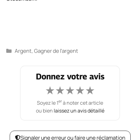
Catégories
Argent
,
Gagner de l'argent
Donnez votre avis
★
★
★
★
★
er
Soyez le 1
à noter cet article
ou bien
laissez un avis détaillé
Signaler une erreur ou faire une réclamation