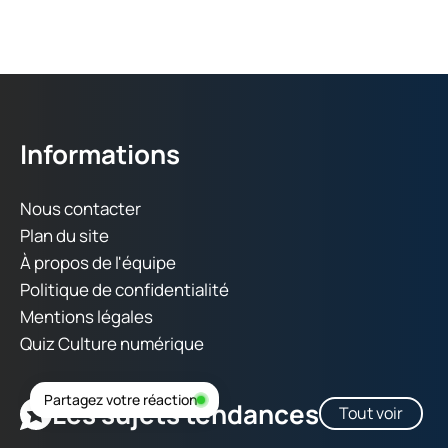
Informations
Nous contacter
Plan du site
À propos de l'équipe
Politique de confidentialité
Mentions légales
Quiz Culture numérique
Partagez votre réaction
Les sujets tendances
Tout voir